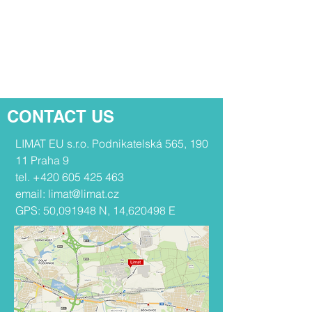
CONTACT US
​​LIMAT EU s.r.o. Podnikatelská 565, 190
11 Praha 9
tel.
+420 605 425 463
email:
limat@limat.cz
GPS: 50,091948 N, 14,620498 E